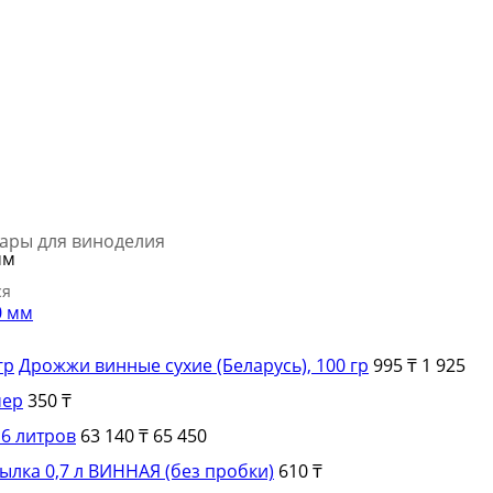
уары для виноделия
мм
ся
Дрожжи винные сухие (Беларусь), 100 гр
995 ₸
1 925
мер
350 ₸
 6 литров
63 140 ₸
65 450
ылка 0,7 л ВИННАЯ (без пробки)
610 ₸