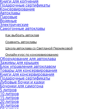
Книги для копчения
Подарочные сертификаты
Консервирование
Автоклавы
Паровые
Водяные
Электрические
Самогонные автоклавы
Как выбрать автоклав
Сравнить автоклавы
Школа автоклава со Светланой Пермяковой
Онлайн-курс по консервированию
Оборудование для автоклава
Зажимы для крышек
Блок управления автоклавом
Товары для консервирования
Книги для консервирования
Подарочные сертификаты
Дубовые бочки и кадки
Бочонки для самогона
5 литров
10 литров
15 литров
20 литров
30 литров