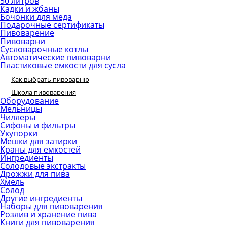
50 литров
Кадки и жбаны
Бочонки для меда
Подарочные сертификаты
Пивоварение
Пивоварни
Сусловарочные котлы
Автоматические пивоварни
Пластиковые емкости для сусла
Как выбрать пивоварню
Школа пивоварения
Оборудование
Мельницы
Чиллеры
Сифоны и фильтры
Укупорки
Мешки для затирки
Краны для емкостей
Ингредиенты
Солодовые экстракты
Дрожжи для пива
Хмель
Солод
Другие ингредиенты
Наборы для пивоварения
Розлив и хранение пива
Книги для пивоварения