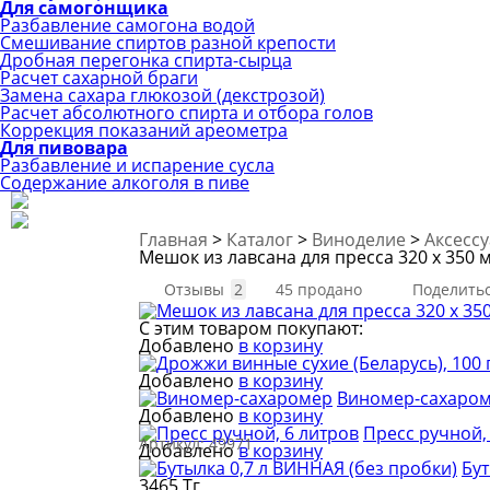
Для самогонщика
Разбавление самогона водой
Смешивание спиртов разной крепости
Дробная перегонка спирта-сырца
Расчет сахарной браги
Замена сахара глюкозой (декстрозой)
Расчет абсолютного спирта и отбора голов
Коррекция показаний ареометра
Для пивовара
Разбавление и испарение сусла
Содержание алкоголя в пиве
Главная
>
Каталог
>
Виноделие
>
Аксесс
Мешок из лавсана для пресса 320 х 350 
Отзывы
2
45 продано
Поделить
С этим товаром покупают:
Добавлено
в корзину
Добавлено
в корзину
Виномер-сахаро
Добавлено
в корзину
Пресс ручной,
Артикул:
49971
Добавлено
в корзину
Бут
3465 Тг