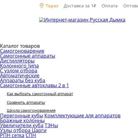
Тараз
Доставка за 1₽
Оплата
Оптов
Каталог товаров
Самогоноварение
Самогонные аппараты
Дистилляторы
Колонного типа
С узлом отбора
Автоматические
Аппараты без куба
Самогонные автоклавы 2 в 1
Как выбрать самогонный аппарат
Сравнить аппараты
Школа самогоноварения
Перегонные кубы
Комплектующие для аппаратов
Бражные колонны
Увеличители куба
ТЭНы
Узлы отбора
Царги
РПН сетка
СПН