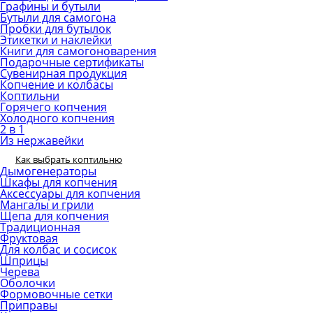
Графины и бутыли
Бутыли для самогона
Пробки для бутылок
Этикетки и наклейки
Книги для самогоноварения
Подарочные сертификаты
Сувенирная продукция
Копчение и колбасы
Коптильни
Горячего копчения
Холодного копчения
2 в 1
Из нержавейки
Как выбрать коптильню
Дымогенераторы
Шкафы для копчения
Аксессуары для копчения
Мангалы и грили
Щепа для копчения
Традиционная
Фруктовая
Для колбас и сосисок
Шприцы
Черева
Оболочки
Формовочные сетки
Приправы