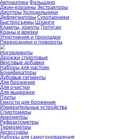
Автоматика
Фальшдно
Джин-корзины
Экстракторы
Диоптры
Холодильники
Дефлегматоры
Сухопарники
Быстросъемы
Шланги
Клампы, хомуты
Попугаи
Краны и врезки
Уплотнения и прокладки
Переходники и повороты
Ингредиенты
Дрожжи спиртовые
Вкусовые добавки
Наборы для настоек
Бонификаторы
Дубовые сегменты
Для брожения
Для очистки
Для выдержки
Плиты
Емкости для брожения
Измерительные устройства
Спиртомеры
Ареометры
Рефрактометры
Термометры
Аксессуары
Наборы для самогоноварения