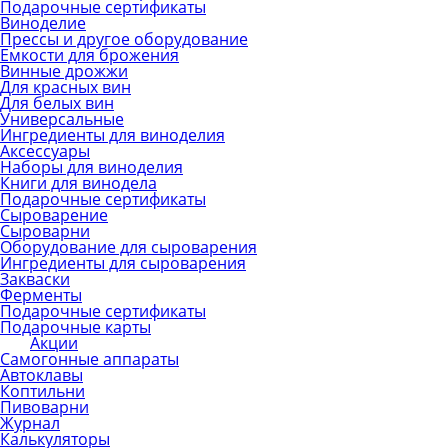
Подарочные сертификаты
Виноделие
Прессы и другое оборудование
Емкости для брожения
Винные дрожжи
Для красных вин
Для белых вин
Универсальные
Ингредиенты для виноделия
Аксессуары
Наборы для виноделия
Книги для винодела
Подарочные сертификаты
Сыроварение
Сыроварни
Оборудование для сыроварения
Ингредиенты для сыроварения
Закваски
Ферменты
Подарочные сертификаты
Подарочные карты
Акции
Самогонные аппараты
Автоклавы
Коптильни
Пивоварни
Журнал
Калькуляторы