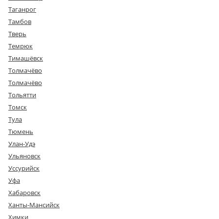
Таганрог
Тамбов
Тверь
Темрюк
Тимашёвск
Толмачёво
Толмачёво
Тольятти
Томск
Тула
Тюмень
Улан-Удэ
Ульяновск
Уссурийск
Уфа
Хабаровск
Ханты-Мансийск
Химки