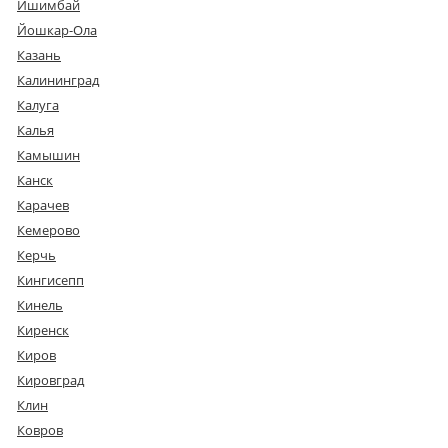
Ишимбай
Йошкар-Ола
Казань
Калининград
Калуга
Калья
Камышин
Канск
Карачев
Кемерово
Керчь
Кингисепп
Кинель
Киренск
Киров
Кировград
Клин
Ковров