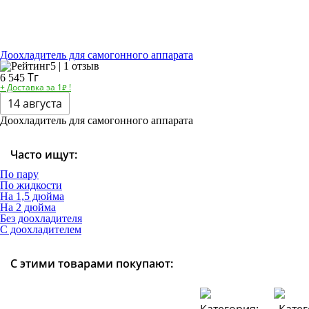
Доохладитель для самогонного аппарата
5 | 1 отзыв
Тг
6 545
+ Доставка за 1₽ !
14 августа
Доохладитель для самогонного аппарата
Часто ищут:
По пару
По жидкости
На 1,5 дюйма
На 2 дюйма
Без доохладителя
С доохладителем
С этими товарами покупают: