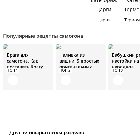
Царги
Термом
Популярные рецепты самогона
Брага для
Наливка из
Бабушкин р
самогона. Как
вишни: 5 простых
настойки на
поставить брагу
оригинальных
народное
ТОП 1
ТОП 2
ТОП 3
рецептов
средство от 
болезней
Другие товары в этом разделе: