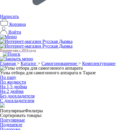
Написать
Корзина
Войти
Производим с 2014 года
Главная
>
Каталог
>
Самогоноварение
>
Комплектующие
Узлы отбора для самогонного аппарата в Таразе
По пару
По жидкости
На 1,5 дюйма
На 2 дюйма
Без доохладителя
С доохладителем
Популярные
Фильтры
Сортировать товары:
Популярные
Подешевле
Подороже