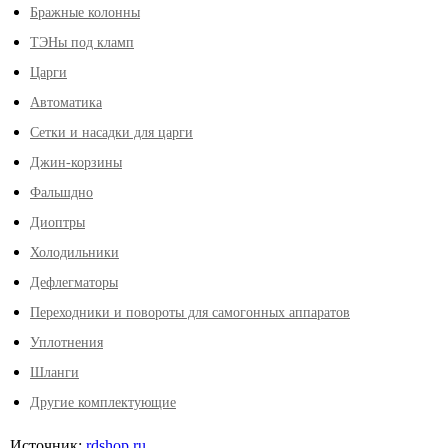
Бражные колонны
ТЭНы под кламп
Царги
Автоматика
Сетки и насадки для царги
Джин-корзины
Фальшдно
Диоптры
Холодильники
Дефлегматоры
Переходники и повороты для самогонных аппаратов
Уплотнения
Шланги
Другие комплектующие
Источник:
rdshop.ru