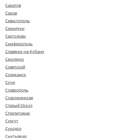
Саратов
Саров
Севастополь
Семилуки
Сертолово
Симферополь
Славянск-на-Кубани
Смоленск
Советский
Соликамск
Сочи
Ставрополь
Староминская
Старый Оскол
Стерлитамак
Сургут
Суходол
Сыктывкар