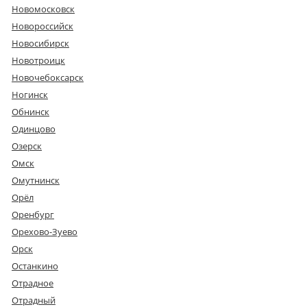
Новомосковск
Новороссийск
Новосибирск
Новотроицк
Новочебоксарск
Ногинск
Обнинск
Одинцово
Озерск
Омск
Омутнинск
Орёл
Оренбург
Орехово-Зуево
Орск
Останкино
Отрадное
Отрадный