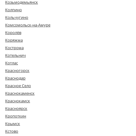
Козьмодемьянск
Колпино
Кольчугино
Комсомольск-на-Амуре
Королёв
Коряжма
Кострома
Котельнич
Котлас
Красногорск
Краснодар
Красное Село
Краснокаменск
Краснокамск
Красноярск
Кропоткин
Крымск
Кстово