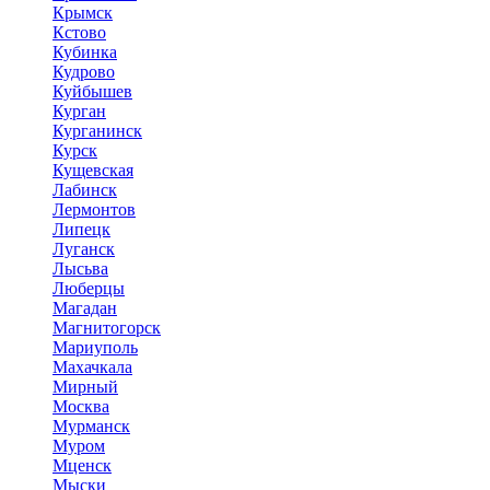
Крымск
Кстово
Кубинка
Кудрово
Куйбышев
Курган
Курганинск
Курск
Кущевская
Лабинск
Лермонтов
Липецк
Луганск
Лысьва
Люберцы
Магадан
Магнитогорск
Мариуполь
Махачкала
Мирный
Москва
Мурманск
Муром
Мценск
Мыски