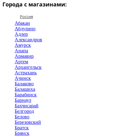
Города с магазинами:
Россия
Абакан
Абдулино
Адлер
Александров
Амурск
Анапа
Армавир
Артем
Архангельск
Астрахань
Ачинск
Балаково
Балашиха
Барабинск
Барнаул
Бахчисарай
Белгород
Белово
Березовский
Братск
Брянск