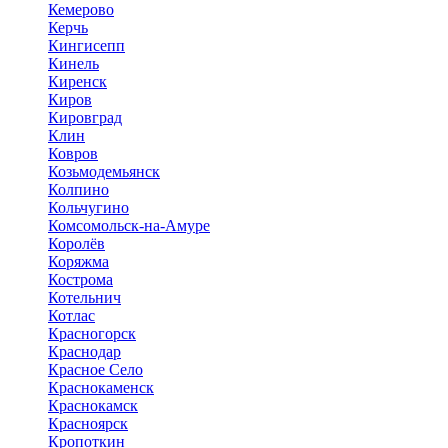
Кемерово
Керчь
Кингисепп
Кинель
Киренск
Киров
Кировград
Клин
Ковров
Козьмодемьянск
Колпино
Кольчугино
Комсомольск-на-Амуре
Королёв
Коряжма
Кострома
Котельнич
Котлас
Красногорск
Краснодар
Красное Село
Краснокаменск
Краснокамск
Красноярск
Кропоткин