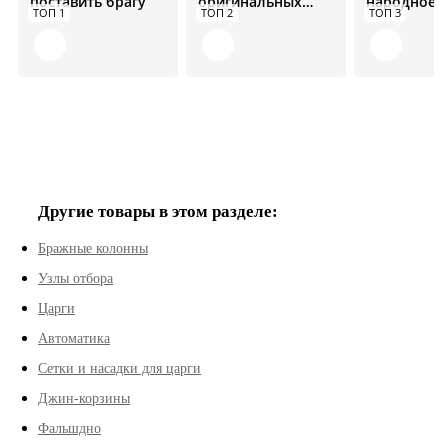
поставить брагу
оригинальных
народное
ТОП 1
ТОП 2
ТОП 3
рецептов
средство от
болезней
Другие товары в этом разделе:
Бражные колонны
Узлы отбора
Царги
Автоматика
Сетки и насадки для царги
Джин-корзины
Фальшдно