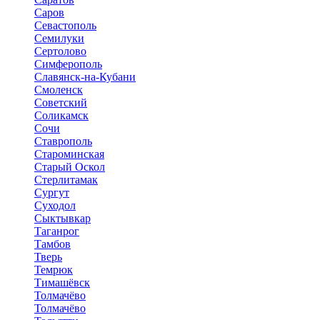
Саров
Севастополь
Семилуки
Сертолово
Симферополь
Славянск-на-Кубани
Смоленск
Советский
Соликамск
Сочи
Ставрополь
Староминская
Старый Оскол
Стерлитамак
Сургут
Суходол
Сыктывкар
Таганрог
Тамбов
Тверь
Темрюк
Тимашёвск
Толмачёво
Толмачёво