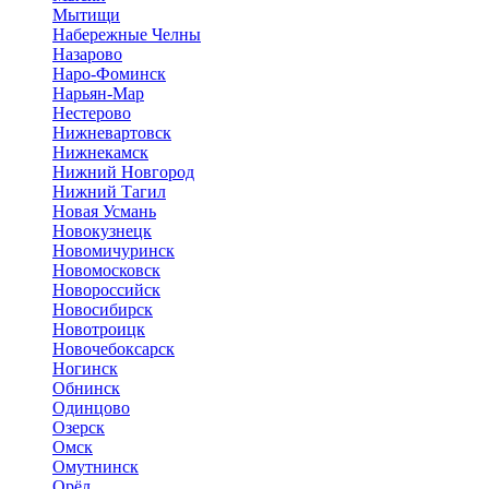
Мытищи
Набережные Челны
Назарово
Наро-Фоминск
Нарьян-Мар
Нестерово
Нижневартовск
Нижнекамск
Нижний Новгород
Нижний Тагил
Новая Усмань
Новокузнецк
Новомичуринск
Новомосковск
Новороссийск
Новосибирск
Новотроицк
Новочебоксарск
Ногинск
Обнинск
Одинцово
Озерск
Омск
Омутнинск
Орёл