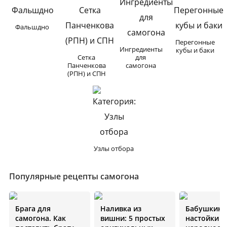
Фальшдно
Перегонные
Ингредиенты
кубы и баки
Сетка
для
Панченкова
самогона
(РПН) и СПН
Узлы отбора
Популярные рецепты самогона
Брага для
Наливка из
Бабушкин 
самогона. Как
вишни: 5 простых
настойки н