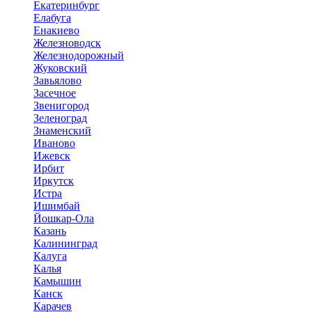
Екатеринбург
Елабуга
Енакиево
Железноводск
Железнодорожный
Жуковский
Завьялово
Засечное
Звенигород
Зеленоград
Знаменский
Иваново
Ижевск
Ирбит
Иркутск
Истра
Ишимбай
Йошкар-Ола
Казань
Калининград
Калуга
Калья
Камышин
Канск
Карачев