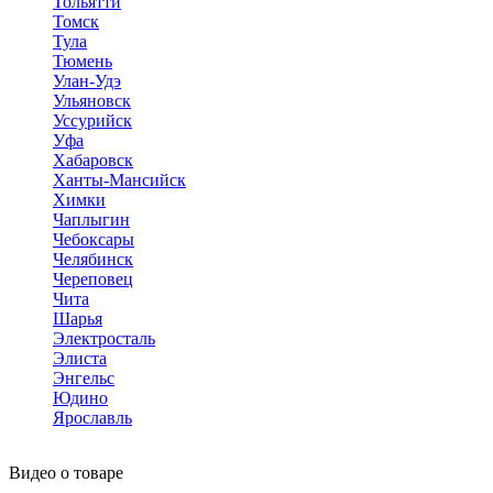
Тольятти
Томск
Тула
Тюмень
Улан-Удэ
Ульяновск
Уссурийск
Уфа
Хабаровск
Ханты-Мансийск
Химки
Чаплыгин
Чебоксары
Челябинск
Череповец
Чита
Шарья
Электросталь
Элиста
Энгельс
Юдино
Ярославль
Видео о товаре