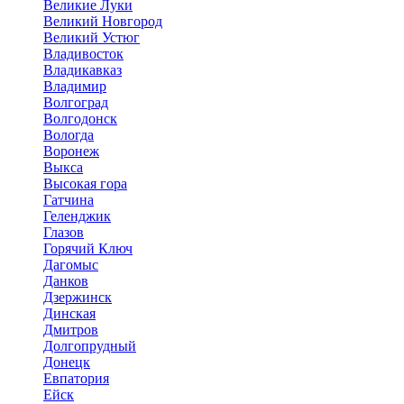
Великие Луки
Великий Новгород
Великий Устюг
Владивосток
Владикавказ
Владимир
Волгоград
Волгодонск
Вологда
Воронеж
Выкса
Высокая гора
Гатчина
Геленджик
Глазов
Горячий Ключ
Дагомыс
Данков
Дзержинск
Динская
Дмитров
Долгопрудный
Донецк
Евпатория
Ейск