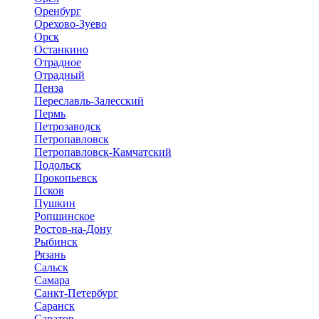
Оренбург
Орехово-Зуево
Орск
Останкино
Отрадное
Отрадный
Пенза
Переславль-Залесский
Пермь
Петрозаводск
Петропавловск
Петропавловск-Камчатский
Подольск
Прокопьевск
Псков
Пушкин
Ропшинское
Ростов-на-Дону
Рыбинск
Рязань
Сальск
Самара
Санкт-Петербург
Саранск
Саратов