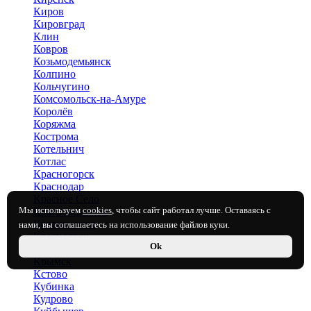
Киров
Кировград
Клин
Ковров
Козьмодемьянск
Колпино
Кольчугино
Комсомольск-на-Амуре
Королёв
Коряжма
Кострома
Котельнич
Котлас
Красногорск
Краснодар
Красное Село
Мы используем
cookies
, чтобы сайт работал лучше. Оставаясь с
Краснокаменск
Краснокамск
нами, вы соглашаетесь на использование файлов куки.
Красноярск
Ok
Кропоткин
Крымск
Кстово
Кубинка
Кудрово