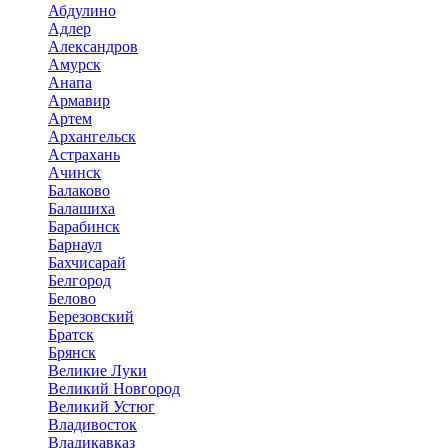
Абдулино
Адлер
Александров
Амурск
Анапа
Армавир
Артем
Архангельск
Астрахань
Ачинск
Балаково
Балашиха
Барабинск
Барнаул
Бахчисарай
Белгород
Белово
Березовский
Братск
Брянск
Великие Луки
Великий Новгород
Великий Устюг
Владивосток
Владикавказ