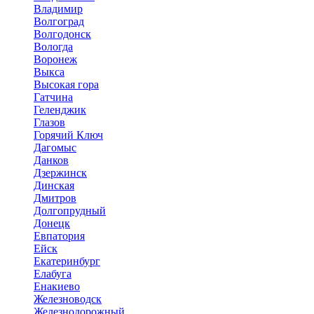
Владимир
Волгоград
Волгодонск
Вологда
Воронеж
Выкса
Высокая гора
Гатчина
Геленджик
Глазов
Горячий Ключ
Дагомыс
Данков
Дзержинск
Динская
Дмитров
Долгопрудный
Донецк
Евпатория
Ейск
Екатеринбург
Елабуга
Енакиево
Железноводск
Железнодорожный