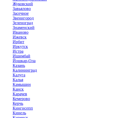
Жуковский
Завьялово
Засечное
Звенигород
Зеленоград
Знаменский
Иваново
Ижевск
Ирбит
Иркутск
Истра
Ишимбай
Йошкар-Ола
Казань
Калининград
Калуга
Калья
Камышин
Канск
Карачев
Кемерово
Керчь
Кингисепп
Кинель
Киренск