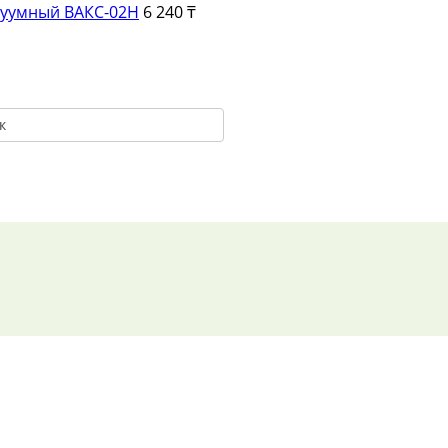
куумный ВАКС-02Н
6 240 ₸
к