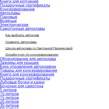
Книги для копчения
Подарочные сертификаты
Консервирование
Автоклавы
Паровые
Водяные
Электрические
Самогонные автоклавы
Как выбрать автоклав
Сравнить автоклавы
Школа автоклава со Светланой Пермяковой
Онлайн-курс по консервированию
Оборудование для автоклава
Зажимы для крышек
Блок управления автоклавом
Товары для консервирования
Книги для консервирования
Подарочные сертификаты
Дубовые бочки и кадки
Бочонки для самогона
5 литров
10 литров
15 литров
20 литров
30 литров