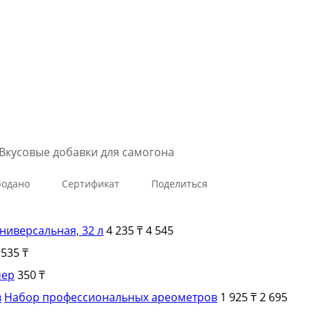
Вкусовые добавки для самогона
родано
Сертификат
Поделиться
ниверсальная, 32 л
4 235 ₸
4 545
535 ₸
мер
350 ₸
Набор профессиональных ареометров
1 925 ₸
2 695