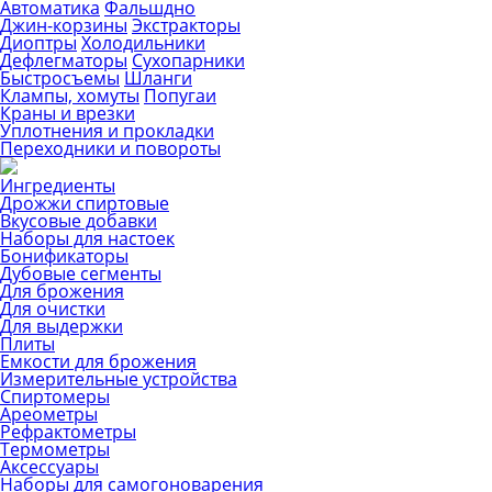
Автоматика
Фальшдно
Джин-корзины
Экстракторы
Диоптры
Холодильники
Дефлегматоры
Сухопарники
Быстросъемы
Шланги
Клампы, хомуты
Попугаи
Краны и врезки
Уплотнения и прокладки
Переходники и повороты
Ингредиенты
Дрожжи спиртовые
Вкусовые добавки
Наборы для настоек
Бонификаторы
Дубовые сегменты
Для брожения
Для очистки
Для выдержки
Плиты
Емкости для брожения
Измерительные устройства
Спиртомеры
Ареометры
Рефрактометры
Термометры
Аксессуары
Наборы для самогоноварения