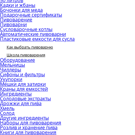
50 литров
Кадки и жбаны
Бочонки для меда
Подарочные сертификаты
Пивоварение
Пивоварни
Сусловарочные котлы
Автоматические пивоварни
Пластиковые емкости для сусла
Как выбрать пивоварню
Школа пивоварения
Оборудование
Мельницы
Чиллеры
Сифоны и фильтры
Укупорки
Мешки для затирки
Краны для емкостей
Ингредиенты
Солодовые экстракты
Дрожжи для пива
Хмель
Солод
Другие ингредиенты
Наборы для пивоварения
Розлив и хранение пива
Книги для пивоварения