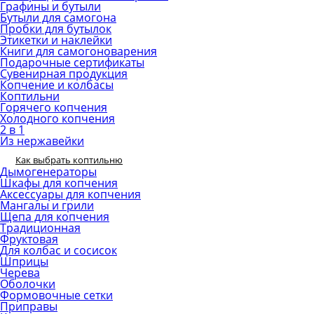
Графины и бутыли
Бутыли для самогона
Пробки для бутылок
Этикетки и наклейки
Книги для самогоноварения
Подарочные сертификаты
Сувенирная продукция
Копчение и колбасы
Коптильни
Горячего копчения
Холодного копчения
2 в 1
Из нержавейки
Как выбрать коптильню
Дымогенераторы
Шкафы для копчения
Аксессуары для копчения
Мангалы и грили
Щепа для копчения
Традиционная
Фруктовая
Для колбас и сосисок
Шприцы
Черева
Оболочки
Формовочные сетки
Приправы