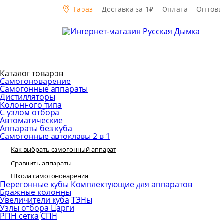
Тараз
Доставка за 1₽
Оплата
Оптов
Каталог товаров
Самогоноварение
Самогонные аппараты
Дистилляторы
Колонного типа
С узлом отбора
Автоматические
Аппараты без куба
Самогонные автоклавы 2 в 1
Как выбрать самогонный аппарат
Сравнить аппараты
Школа самогоноварения
Перегонные кубы
Комплектующие для аппаратов
Бражные колонны
Увеличители куба
ТЭНы
Узлы отбора
Царги
РПН сетка
СПН