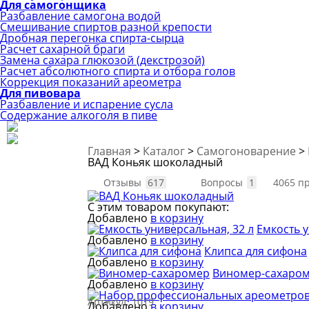
Для самогонщика
Разбавление самогона водой
Смешивание спиртов разной крепости
Дробная перегонка спирта-сырца
Расчет сахарной браги
Замена сахара глюкозой (декстрозой)
Расчет абсолютного спирта и отбора голов
Коррекция показаний ареометра
Для пивовара
Разбавление и испарение сусла
Содержание алкоголя в пиве
Главная
>
Каталог
>
Самогоноварение
>
ВАД Коньяк шоколадный
Отзывы
617
Вопросы
1
4065 п
С этим товаром покупают:
Добавлено
в корзину
Емкость у
Добавлено
в корзину
Клипса для сифона
Добавлено
в корзину
Виномер-сахаро
Добавлено
в корзину
Артикул:
1019
Добавлено
в корзину