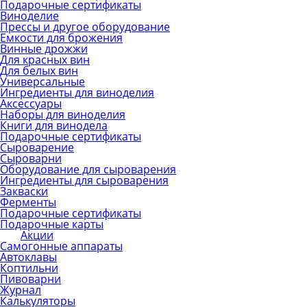
Подарочные сертификаты
Виноделие
Прессы и другое оборудование
Емкости для брожения
Винные дрожжи
Для красных вин
Для белых вин
Универсальные
Ингредиенты для виноделия
Аксессуары
Наборы для виноделия
Книги для винодела
Подарочные сертификаты
Сыроварение
Сыроварни
Оборудование для сыроварения
Ингредиенты для сыроварения
Закваски
Ферменты
Подарочные сертификаты
Подарочные карты
Акции
Самогонные аппараты
Автоклавы
Коптильни
Пивоварни
Журнал
Калькуляторы