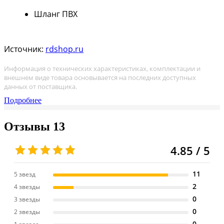
Шланг ПВХ
Источник:
rdshop.ru
Информация о технических характеристиках, комплектации и
внешнем виде товара основывается на последних доступных
данных от поставщика.
Подробнее
Отзывы
13
4.85 / 5
11
5 звезд
2
4 звезды
0
3 звезды
0
2 звезды
0