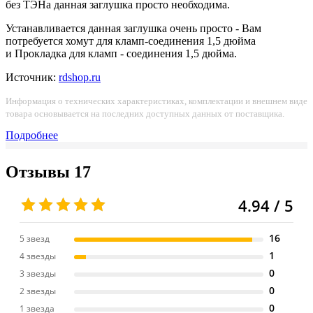
без ТЭНа данная заглушка просто необходима.
Устанавливается данная заглушка очень просто - Вам
потребуется хомут для кламп-соединения 1,5 дюйма
и Прокладка для кламп - соединения 1,5 дюйма.
Источник:
rdshop.ru
Информация о технических характеристиках, комплектации и внешнем виде
товара основывается на последних доступных данных от поставщика.
Подробнее
Отзывы
17
4.94 / 5
16
5 звезд
1
4 звезды
0
3 звезды
0
2 звезды
0
1 звезда