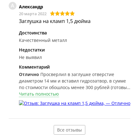
А
Александр
20 марта 2022
Заглушка на кламп 1,5 дюйма
Достоинства
Качественный металл
Недостатки
Не выявил
Комментарий
Отлично
Просверлил в заглушке отверстие
диаметром 14 мм и вставил гидрозатвор, в сумме
по стоимости обошлось менее 300 рублей (готовый
аналог стоит более 500 руб.). Брагу ставлю в кубе,
Читать полностью
завод-изготовитель в инструкции указывает, что
нержавейка лучший материал для бродильной
ёмкости и предлагает схему для гидрозатвора
носик для отбора – шланг – ёмкость с водой.
Вариант гидрозатвора с использованием заглушки
Все отзывы
для меня гораздо удобнее.