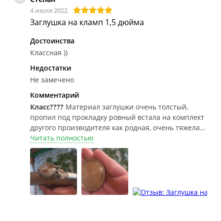
4 июля 2022
Заглушка на кламп 1,5 дюйма
Достоинства
Классная ))
Недостатки
Не замечено
Комментарий
Класс????
Материал заглушки очень толстый,
пропил под прокладку ровный встала на комплект
другого производителя как родная, очень тяжелая
для своего размера что говорит о хорошем
Читать полностью
качестве материала!