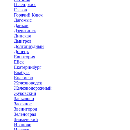
Геленджик
Глазов
Горячий Ключ
Дагомыс
Данков
Дзержинск
Динская
Дмитров
Долгопрудный
Донецк
Евпатория
Ейск
Екатеринбург
Елабуга
Енакиево
Железноводск
Железнодорожный
Жуковский
Завьялово
Засечное
Звенигород
Зеленоград
Знаменский
Иваново
Ижевск