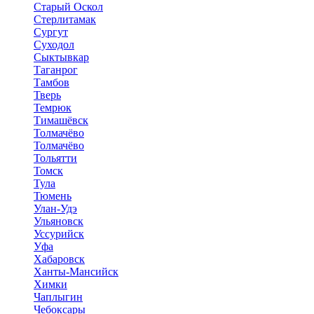
Старый Оскол
Стерлитамак
Сургут
Суходол
Сыктывкар
Таганрог
Тамбов
Тверь
Темрюк
Тимашёвск
Толмачёво
Толмачёво
Тольятти
Томск
Тула
Тюмень
Улан-Удэ
Ульяновск
Уссурийск
Уфа
Хабаровск
Ханты-Мансийск
Химки
Чаплыгин
Чебоксары