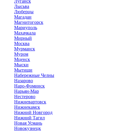
Луганск
Лысьва
Люберцы
Магадан
Магнитогорск
Мариуполь
Махачкала
Мирный
Москва
Мурманск
Муром
Мценск
Мыски
Мытищи
Набережные Челны
Назарово
Наро-Фоминск
Нарьян-Мар
Нестерово
Нижневартовск
Нижнекамск
Нижний Новгород
Нижний Тагил
Новая Усмань
Новокузнецк