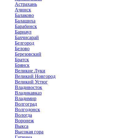
Астрахань
Ачинск
Балаково
Балашиха
Барабинск
Барнаул
Бахчисарай
Белгород
Белово
Березовский
Братск
Брянск
Великие Луки
Великий Новгород
Великий Устюг
Владивосток
Владикавказ
Владимир
Волгоград
Волгодонск
Вологда
Воронеж
Выкса
Высокая гора
Гатчина