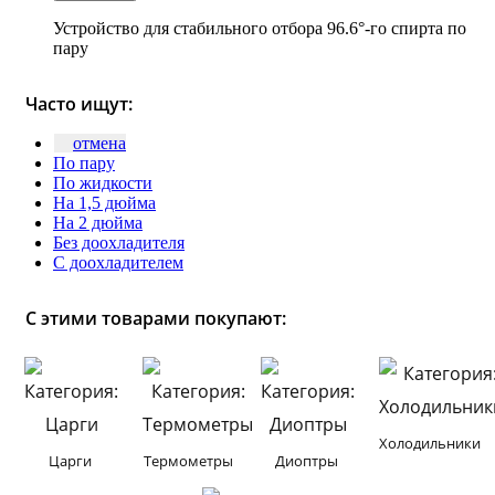
Устройство для стабильного отбора 96.6°-го спирта по
пару
Часто ищут:
отмена
По пару
По жидкости
На 1,5 дюйма
На 2 дюйма
Без доохладителя
С доохладителем
С этими товарами покупают:
Холодильники
Царги
Термометры
Диоптры