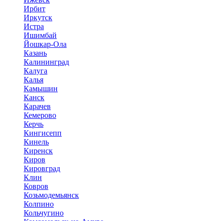
Ирбит
Иркутск
Истра
Ишимбай
Йошкар-Ола
Казань
Калининград
Калуга
Калья
Камышин
Канск
Карачев
Кемерово
Керчь
Кингисепп
Кинель
Киренск
Киров
Кировград
Клин
Ковров
Козьмодемьянск
Колпино
Кольчугино