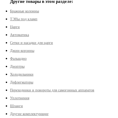
Другие товары в этом разделе:
Бражные колонны
ТЭНы под кламп
Царги
Автоматика
Сетки и насадки для царги
Джин-корзины
Фальшдно
Диоптры
Холодильники
Дефлегматоры
Переходники и повороты для самогонных аппаратов
Уплотнения
Шланги
Другие комплектующие