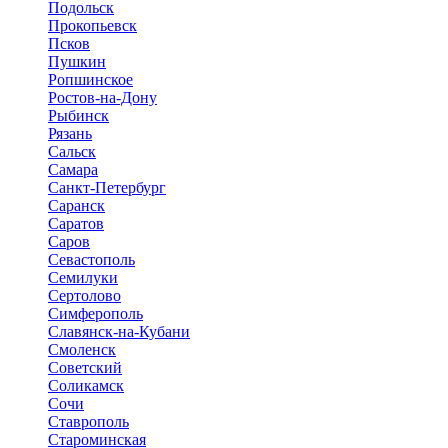
Подольск
Прокопьевск
Псков
Пушкин
Ропшинское
Ростов-на-Дону
Рыбинск
Рязань
Сальск
Самара
Санкт-Петербург
Саранск
Саратов
Саров
Севастополь
Семилуки
Сертолово
Симферополь
Славянск-на-Кубани
Смоленск
Советский
Соликамск
Сочи
Ставрополь
Староминская