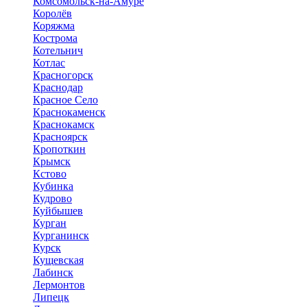
Комсомольск-на-Амуре
Королёв
Коряжма
Кострома
Котельнич
Котлас
Красногорск
Краснодар
Красное Село
Краснокаменск
Краснокамск
Красноярск
Кропоткин
Крымск
Кстово
Кубинка
Кудрово
Куйбышев
Курган
Курганинск
Курск
Кущевская
Лабинск
Лермонтов
Липецк