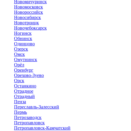
Новомичуринск
Новомосковск
Новороссийск
Новосибирск
Новотроицк
Новочебоксарск
Ногинск
Обнинск
Одинцово
Озерск
Омск
Омутнинск
Орёл
Оренбург
Орехово-Зуево
Орск
Останкино
Отрадное
Отрадный
Пенза
Переславль-Залесский
Пермь
Петрозаводск
Петропавловск
Петропавловск-Камчатский