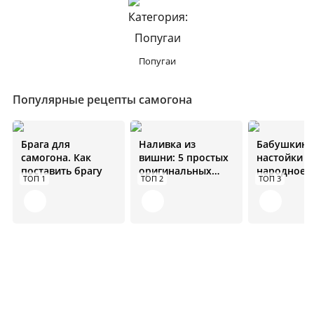
Попугаи
Популярные рецепты самогона
Брага для
Наливка из
Бабушкин 
самогона. Как
вишни: 5 простых
настойки н
поставить брагу
оригинальных
народное
ТОП 1
ТОП 2
ТОП 3
рецептов
средство от
болезней