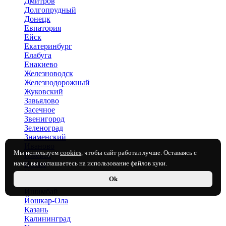
Дмитров
Долгопрудный
Донецк
Евпатория
Ейск
Екатеринбург
Елабуга
Енакиево
Железноводск
Железнодорожный
Жуковский
Завьялово
Засечное
Звенигород
Зеленоград
Знаменский
Иваново
Мы используем
cookies
, чтобы сайт работал лучше. Оставаясь с
Ижевск
нами, вы соглашаетесь на использование файлов куки.
Ирбит
Иркутск
Ok
Истра
Ишимбай
Йошкар-Ола
Казань
Калининград