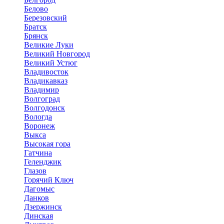
Белово
Березовский
Братск
Брянск
Великие Луки
Великий Новгород
Великий Устюг
Владивосток
Владикавказ
Владимир
Волгоград
Волгодонск
Вологда
Воронеж
Выкса
Высокая гора
Гатчина
Геленджик
Глазов
Горячий Ключ
Дагомыс
Данков
Дзержинск
Динская