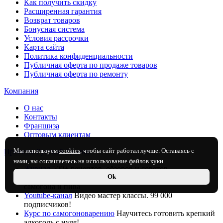
Как получить скидку
Расширенная гарантия
Возврат товаров
Бонусная система
Условия рассрочки
Карта сайта
Политика конфиденциальности
Публичная оферта по продаже товаров
Публичная оферта по ремонту
Компания
О нас
Контакты
Франшиза
Оптовым клиентам
Мы используем
cookies
, чтобы сайт работал лучше. Оставаясь с
Проекты Русской Дымки
нами, вы соглашаетесь на использование файлов куки.
Журнал
500+ рецептов, обзоров и советов
Ok
Онлайн-калькуляторы
Расчет важных параметров для
самогона и пива
Youtube-канал
Видео мастер классы. 99 000
подписчиков!
Курс по самогоноварению
Научитесь готовить крепкий
алкоголь с нуля!