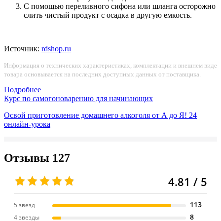
С помощью переливного сифона или шланга осторожно
слить чистый продукт с осадка в другую емкость.
Источник:
rdshop.ru
Информация о технических характеристиках, комплектации и внешнем виде
товара основывается на последних доступных данных от поставщика.
Подробнее
Курс по самогоноварению для начинающих
Освой приготовление домашнего алкоголя от А до Я!
24
онлайн-урока
Отзывы
127
4.81 / 5
113
5 звезд
8
4 звезды