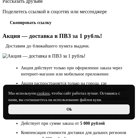
Рассказать друзьям
Поделитесь ссылкой в соцсетях или мессенджере
Скопировать ссылку
Акция — доставка в ПВЗ за 1 рубль!
Доставим до ближайшего пункта выдачи.
Акция действует только при оформлении заказа через
интернет-магазин или мобильное приложение.
Акция распространяется только на города, где
отсутствуют розничные магазины сети «Русская Дымка».
Мы используем
cookies
, чтобы сайт работал лучше. Оставаясь с
Стоимость доставки до пункта выдачи посылок (ПВЗ) по
нами, вы соглашаетесь на использование файлов куки.
акции составляет
1 рубль
.
Ok
Способ доставки определяется интернет-магазином.
Действует при сумме заказа от
5 000 рублей
Компенсация стоимости доставки для дальних регионов