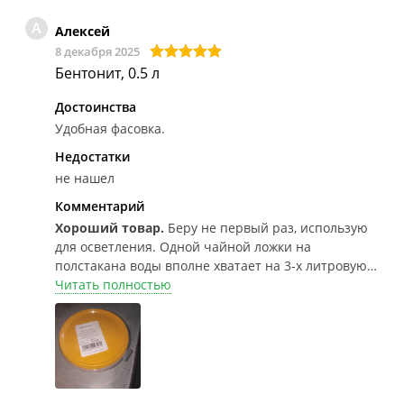
А
Алексей
8 декабря 2025
Бентонит, 0.5 л
Достоинства
Удобная фасовка.
Недостатки
не нашел
Комментарий
Хороший товар.
Беру не первый раз, использую
для осветления. Одной чайной ложки на
полстакана воды вполне хватает на 3-х литровую
банку. Бентонит порошком не гранулированный,
Читать полностью
воду впитывает и разбухает хорошо.