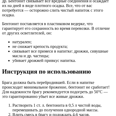
др. Бентонит связывает все вредные соединения и осаждает
их на дней в виде плотного осадка. Все, что от вас
потребуется — осторожно слить чистый напиток с этого
осадка.
Бентонит поставляется в пластиковом ведерке, что
гарантирует его сохранность во время перевозки. В отличие
от других осветлителей, он:
натурален;
не снижает крепость продукта;
связывает все примеси в напитке: дрожжи, сивушные
масла и др. частицы;
убивает дрожжей привкус напитка.
Инструкция по использованию
Брага должна быть перебродившей. Если в напитке
происходит минимальное брожение, бентонит не сработает!
Для надежности брагу рекомендуется подогреть до 50°С —
это гарантированно убьет все живые дрожжи.
Растворить 1 ст. л. бентонита в 0,5 л чистой воды,
перемешивать до получения однородной массы.
Влить смесь в брагу и подождать 4-6 часов.