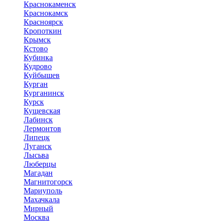
Краснокаменск
Краснокамск
Красноярск
Кропоткин
Крымск
Кстово
Кубинка
Кудрово
Куйбышев
Курган
Курганинск
Курск
Кущевская
Лабинск
Лермонтов
Липецк
Луганск
Лысьва
Люберцы
Магадан
Магнитогорск
Мариуполь
Махачкала
Мирный
Москва