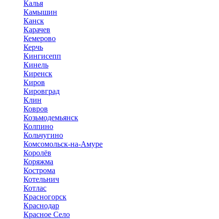
Калья
Камышин
Канск
Карачев
Кемерово
Керчь
Кингисепп
Кинель
Киренск
Киров
Кировград
Клин
Ковров
Козьмодемьянск
Колпино
Кольчугино
Комсомольск-на-Амуре
Королёв
Коряжма
Кострома
Котельнич
Котлас
Красногорск
Краснодар
Красное Село