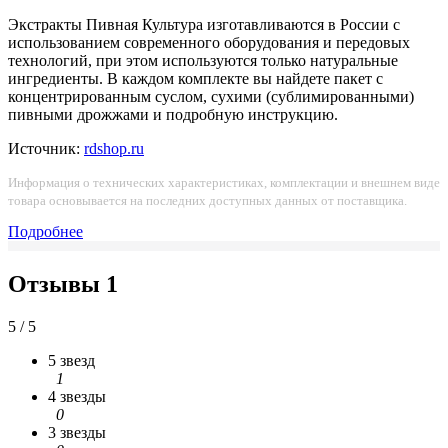
Экстракты Пивная Культура изготавливаются в России с
использованием современного оборудования и передовых
технологий, при этом используются только натуральные
ингредиенты. В каждом комплекте вы найдете пакет с
концентрированным суслом, сухими (сублимированными)
пивными дрожжами и подробную инструкцию.
Источник:
rdshop.ru
Информация о технических характеристиках, комплектации и внешнем виде
товара основывается на последних доступных данных от поставщика.
Подробнее
Отзывы
1
5 / 5
5 звезд
1
4 звезды
0
3 звезды