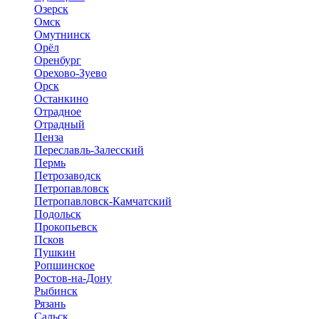
Озерск
Омск
Омутнинск
Орёл
Оренбург
Орехово-Зуево
Орск
Останкино
Отрадное
Отрадный
Пенза
Переславль-Залесский
Пермь
Петрозаводск
Петропавловск
Петропавловск-Камчатский
Подольск
Прокопьевск
Псков
Пушкин
Ропшинское
Ростов-на-Дону
Рыбинск
Рязань
Сальск