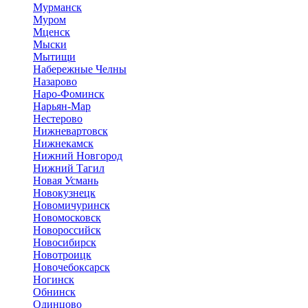
Мурманск
Муром
Мценск
Мыски
Мытищи
Набережные Челны
Назарово
Наро-Фоминск
Нарьян-Мар
Нестерово
Нижневартовск
Нижнекамск
Нижний Новгород
Нижний Тагил
Новая Усмань
Новокузнецк
Новомичуринск
Новомосковск
Новороссийск
Новосибирск
Новотроицк
Новочебоксарск
Ногинск
Обнинск
Одинцово