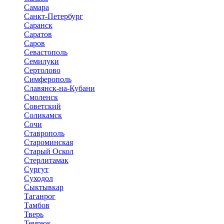
Самара
Санкт-Петербург
Саранск
Саратов
Саров
Севастополь
Семилуки
Сертолово
Симферополь
Славянск-на-Кубани
Смоленск
Советский
Соликамск
Сочи
Ставрополь
Староминская
Старый Оскол
Стерлитамак
Сургут
Суходол
Сыктывкар
Таганрог
Тамбов
Тверь
Темрюк