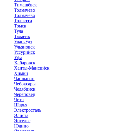
Тимашёвск
Толмачёво
Толмачёво
Тольятти
Томск
Тула
Тюмень
Улан-Удэ
Ульяновск
Уссурийск
Уфа
Хабаровск
Ханты-Мансийск
Химки
Чаплыгин
Чебоксары
Челябинск
Череповец
Чита
Шарья
Электросталь
Элиста
Энгельс
Юдино