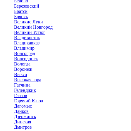
Белово
Березовский
Братск
Брянск
Великие Луки
Великий Новгород
Великий Устюг
Владивосток
Владикавказ
Владимир
Волгоград
Волгодонск
Вологда
Воронеж
Выкса
Высокая гора
Гатчина
Геленджик
Глазов
Горячий Ключ
Дагомыс
Данков
Дзержинск
Динская
Дмитров