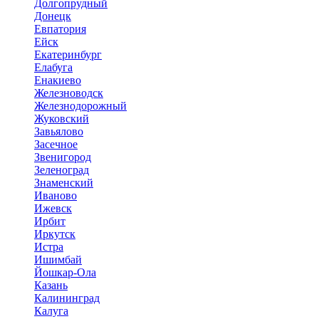
Долгопрудный
Донецк
Евпатория
Ейск
Екатеринбург
Елабуга
Енакиево
Железноводск
Железнодорожный
Жуковский
Завьялово
Засечное
Звенигород
Зеленоград
Знаменский
Иваново
Ижевск
Ирбит
Иркутск
Истра
Ишимбай
Йошкар-Ола
Казань
Калининград
Калуга