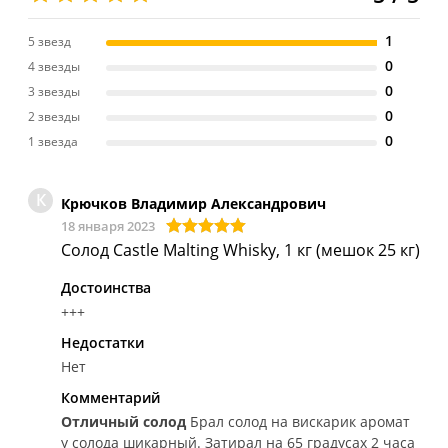
1
5 звезд
0
4 звезды
0
3 звезды
0
2 звезды
0
1 звезда
К
Крючков Владимир Александрович
18 января 2023
Солод Castle Malting Whisky, 1 кг (мешок 25 кг)
Достоинства
+++
Недостатки
Нет
Комментарий
Отличный солод
Брал солод на вискарик аромат
у солода шикарный. Затирал на 65 градусах 2 часа