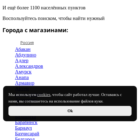
И ещё более 1100 населённых пунктов
Воспользуйтесь поиском, чтобы найти нужный
Города с магазинами:
Россия
Абакан
Абдулино
Адлер
Александров
Амурск
Анапа
Армавир
Артем
Архангельск
Мы используем
cookies
, чтобы сайт работал лучше. Оставаясь с
Астрахань
нами, вы соглашаетесь на использование файлов куки.
Ачинск
Ok
Балаково
Балашиха
Барабинск
Барнаул
Бахчисарай
Белгород