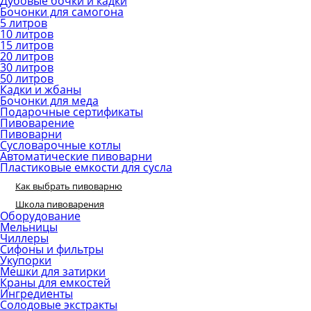
Дубовые бочки и кадки
Бочонки для самогона
5 литров
10 литров
15 литров
20 литров
30 литров
50 литров
Кадки и жбаны
Бочонки для меда
Подарочные сертификаты
Пивоварение
Пивоварни
Сусловарочные котлы
Автоматические пивоварни
Пластиковые емкости для сусла
Как выбрать пивоварню
Школа пивоварения
Оборудование
Мельницы
Чиллеры
Сифоны и фильтры
Укупорки
Мешки для затирки
Краны для емкостей
Ингредиенты
Солодовые экстракты