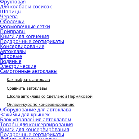
Фруктовая
Для колбас и сосисок
Шприцы
Черева
Оболочки
Формовочные сетки
Приправы
Книги для копчения
Подарочные сертификаты
Консервирование
Автоклавы
Паровые
Водяные
Электрические
Самогонные автоклавы
Как выбрать автоклав
Сравнить автоклавы
Школа автоклава со Светланой Пермяковой
Онлайн-курс по консервированию
Оборудование для автоклава
Зажимы для крышек
Блок управления автоклавом
Товары для консервирования
Книги для консервирования
Подарочные сертификаты