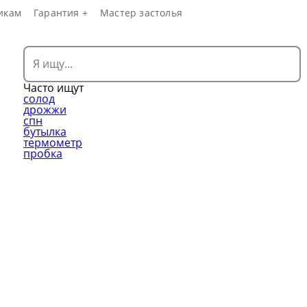
икам
Гарантия +
Мастер застолья
Часто ищут
солод
дрожжи
спн
бутылка
термометр
пробка