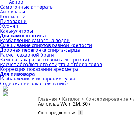
Акции
Самогонные аппараты
Автоклавы
Коптильни
Пивоварни
Журнал
Калькуляторы
Для самогонщика
Разбавление самогона водой
Смешивание спиртов разной крепости
Дробная перегонка спирта-сырца
Расчет сахарной браги
Замена сахара глюкозой (декстрозой)
Расчет абсолютного спирта и отбора голов
Коррекция показаний ареометра
Для пивовара
Разбавление и испарение сусла
Содержание алкоголя в пиве
Главная
>
Каталог
>
Консервирование
>
Автоклав Wein 2M, 30 л
Спецпредложения
1