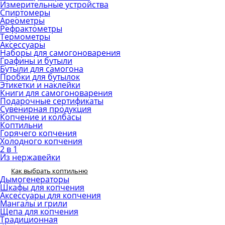
Измерительные устройства
Спиртомеры
Ареометры
Рефрактометры
Термометры
Аксессуары
Наборы для самогоноварения
Графины и бутыли
Бутыли для самогона
Пробки для бутылок
Этикетки и наклейки
Книги для самогоноварения
Подарочные сертификаты
Сувенирная продукция
Копчение и колбасы
Коптильни
Горячего копчения
Холодного копчения
2 в 1
Из нержавейки
Как выбрать коптильню
Дымогенераторы
Шкафы для копчения
Аксессуары для копчения
Мангалы и грили
Щепа для копчения
Традиционная