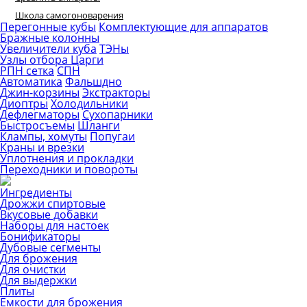
Школа самогоноварения
Перегонные кубы
Комплектующие для аппаратов
Бражные колонны
Увеличители куба
ТЭНы
Узлы отбора
Царги
РПН сетка
СПН
Автоматика
Фальшдно
Джин-корзины
Экстракторы
Диоптры
Холодильники
Дефлегматоры
Сухопарники
Быстросъемы
Шланги
Клампы, хомуты
Попугаи
Краны и врезки
Уплотнения и прокладки
Переходники и повороты
Ингредиенты
Дрожжи спиртовые
Вкусовые добавки
Наборы для настоек
Бонификаторы
Дубовые сегменты
Для брожения
Для очистки
Для выдержки
Плиты
Емкости для брожения