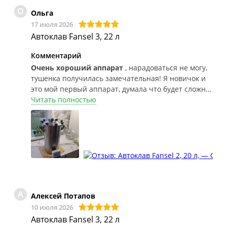
О
Ольга
17 июля 2026
Автоклав Fansel 3, 22 л
Комментарий
Очень хороший аппарат
, нарадоваться не могу,
тушенка получилась замечательная! Я новичок и
это мой первый аппарат, думала что будет сложно
разобраться, а по факту все очень просто, бери да
Читать полностью
делай) Рекомендую эту модель и магазин!
А
Алексей Потапов
10 июля 2026
Автоклав Fansel 3, 22 л