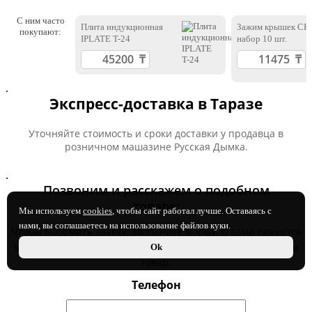
С ним часто
Плита индукционная
Зажим крышек СК
покупают:
IPLATE T-24
набор 10 шт.
.
Экспресс-доставка в Таразе
Уточняйте стоимость и сроки доставки у продавца в
розничном машазине Русская Дымка.
.
Позвоним и расскажем о подобном
товаре:
Мы используем
cookies
, чтобы сайт работал лучше. Оставаясь с
нами, вы соглашаетесь на использование файлов куки.
Чтобы оформить заявку, заполните форму. С вами свяжется
менеджер и предложит оптимальный по характеристикам
Ok
товар.
Телефон