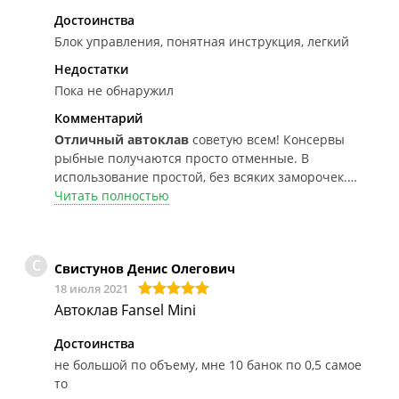
Достоинства
Блок управления, понятная инструкция, легкий
Недостатки
Пока не обнаружил
Комментарий
Отличный автоклав
советую всем! Консервы
рыбные получаются просто отменные. В
использование простой, без всяких заморочек.
Взял сразу с блоком управления и не пожалел
Читать полностью
С
Свистунов Денис Олегович
18 июля 2021
Автоклав Fansel Mini
Достоинства
не большой по объему, мне 10 банок по 0,5 самое
то