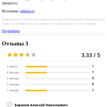
процесса.
Источник:
rdshop.ru
Информация о технических характеристиках, комплектации и внешнем виде
товара основывается на последних доступных данных от поставщика.
Подробнее
Отзывы
3
3.33 / 5
1
5 звезд
1
4 звезды
0
3 звезды
0
2 звезды
1
1 звезда
Б
Баранов Алексей Николаевич