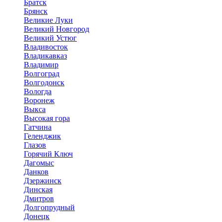
Братск
Брянск
Великие Луки
Великий Новгород
Великий Устюг
Владивосток
Владикавказ
Владимир
Волгоград
Волгодонск
Вологда
Воронеж
Выкса
Высокая гора
Гатчина
Геленджик
Глазов
Горячий Ключ
Дагомыс
Данков
Дзержинск
Динская
Дмитров
Долгопрудный
Донецк