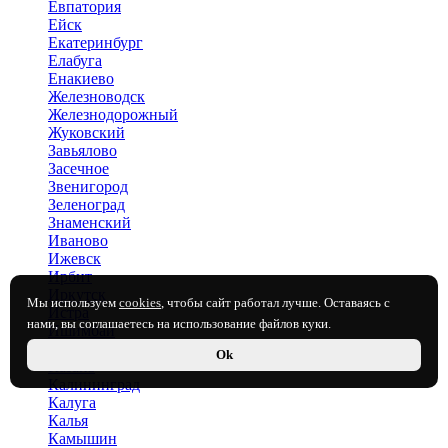
Евпатория
Ейск
Екатеринбург
Елабуга
Енакиево
Железноводск
Железнодорожный
Жуковский
Завьялово
Засечное
Звенигород
Зеленоград
Знаменский
Иваново
Ижевск
Ирбит
Иркутск
Мы используем
cookies
, чтобы сайт работал лучше. Оставаясь с
Истра
нами, вы соглашаетесь на использование файлов куки.
Ишимбай
Йошкар-Ола
Ok
Казань
Калининград
Калуга
Калья
Камышин