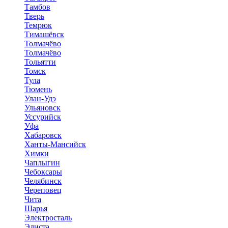
Тамбов
Тверь
Темрюк
Тимашёвск
Толмачёво
Толмачёво
Тольятти
Томск
Тула
Тюмень
Улан-Удэ
Ульяновск
Уссурийск
Уфа
Хабаровск
Ханты-Мансийск
Химки
Чаплыгин
Чебоксары
Челябинск
Череповец
Чита
Шарья
Электросталь
Элиста