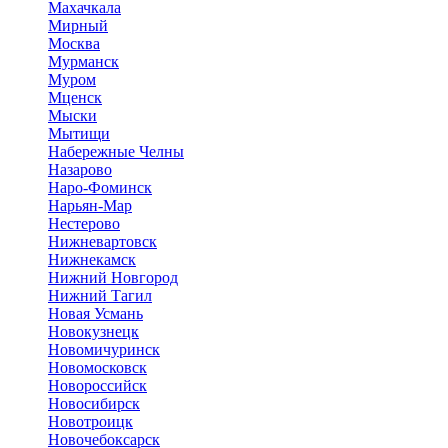
Махачкала
Мирный
Москва
Мурманск
Муром
Мценск
Мыски
Мытищи
Набережные Челны
Назарово
Наро-Фоминск
Нарьян-Мар
Нестерово
Нижневартовск
Нижнекамск
Нижний Новгород
Нижний Тагил
Новая Усмань
Новокузнецк
Новомичуринск
Новомосковск
Новороссийск
Новосибирск
Новотроицк
Новочебоксарск