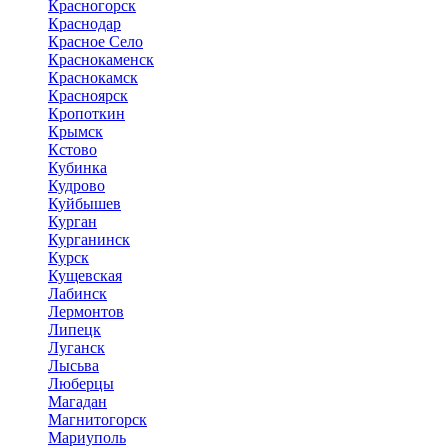
Красногорск
Краснодар
Красное Село
Краснокаменск
Краснокамск
Красноярск
Кропоткин
Крымск
Кстово
Кубинка
Кудрово
Куйбышев
Курган
Курганинск
Курск
Кущевская
Лабинск
Лермонтов
Липецк
Луганск
Лысьва
Люберцы
Магадан
Магнитогорск
Мариуполь