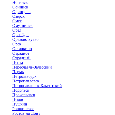
Ногинск
Обнинск
Одинцово
Озерск
Омск
Омутнинск
Орёл
Оренбург
Орехово-Зуево
Орск
Останкино
Отрадное
Отрадный
Пенза
Переславль-Залесский
Пермь
Петрозаводск
Петропавловск
Петропавловск-Камчатский
Подольск
Прокопьевск
Псков
Пушкин
Ропшинское
Ростов-на-Дону