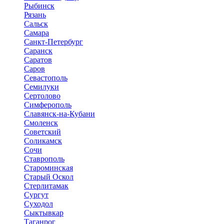
Рыбинск
Рязань
Сальск
Самара
Санкт-Петербург
Саранск
Саратов
Саров
Севастополь
Семилуки
Сертолово
Симферополь
Славянск-на-Кубани
Смоленск
Советский
Соликамск
Сочи
Ставрополь
Староминская
Старый Оскол
Стерлитамак
Сургут
Суходол
Сыктывкар
Таганрог