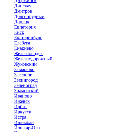
Дзержинск
Динская
Дмитров
Долгопрудный
Донецк
Евпатория
Ейск
Екатеринбург
Елабуга
Енакиево
Железноводск
Железнодорожный
Жуковский
Завьялово
Засечное
Звенигород
Зеленоград
Знаменский
Иваново
Ижевск
Ирбит
Иркутск
Истра
Ишимбай
Йошкар-Ола