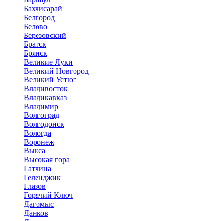
Бахчисарай
Белгород
Белово
Березовский
Братск
Брянск
Великие Луки
Великий Новгород
Великий Устюг
Владивосток
Владикавказ
Владимир
Волгоград
Волгодонск
Вологда
Воронеж
Выкса
Высокая гора
Гатчина
Геленджик
Глазов
Горячий Ключ
Дагомыс
Данков