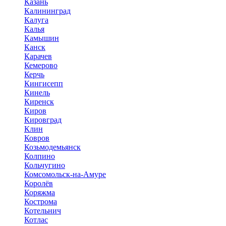
Казань
Калининград
Калуга
Калья
Камышин
Канск
Карачев
Кемерово
Керчь
Кингисепп
Кинель
Киренск
Киров
Кировград
Клин
Ковров
Козьмодемьянск
Колпино
Кольчугино
Комсомольск-на-Амуре
Королёв
Коряжма
Кострома
Котельнич
Котлас